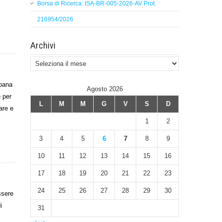
Borsa di Ricerca: ISA-BR-005-2026-AV Prot.
216954/2026
Archivi
Archivi
pana
Agosto 2026
 per
L
M
M
G
V
S
D
are e
1
2
3
4
5
6
7
8
9
10
11
12
13
14
15
16
17
18
19
20
21
22
23
24
25
26
27
28
29
30
ssere
i
31