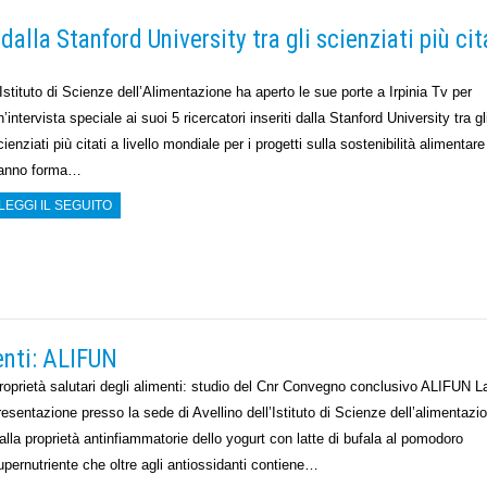
dalla Stanford University tra gli scienziati più cit
’Istituto di Scienze dell’Alimentazione ha aperto le sue porte a Irpinia Tv per
n’intervista speciale ai suoi 5 ricercatori inseriti dalla Stanford University tra gl
cienziati più citati a livello mondiale per i progetti sulla sostenibilità alimentar
anno forma…
LEGGI IL SEGUITO
menti: ALIFUN
roprietà salutari degli alimenti: studio del Cnr Convegno conclusivo ALIFUN L
resentazione presso la sede di Avellino dell’Istituto di Scienze dell’aliment
alla proprietà antinfiammatorie dello yogurt con latte di bufala al pomodoro
upernutriente che oltre agli antiossidanti contiene…