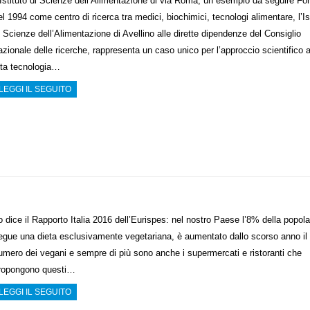
’Istituto di Scienze dell’Alimentazione di via Roma, un esempio da seguire Fo
el 1994 come centro di ricerca tra medici, biochimici, tecnologi alimentare, l’Is
i Scienze dell’Alimentazione di Avellino alle dirette dipendenze del Consiglio
azionale delle ricerche, rappresenta un caso unico per l’approccio scientifico 
lta tecnologia…
LEGGI IL SEGUITO
o dice il Rapporto Italia 2016 dell’Eurispes: nel nostro Paese l’8% della popol
egue una dieta esclusivamente vegetariana, è aumentato dallo scorso anno il
umero dei vegani e sempre di più sono anche i supermercati e ristoranti che
ropongono questi…
LEGGI IL SEGUITO