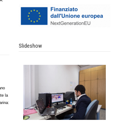
LA
Slideshow
ano
te la
arina: