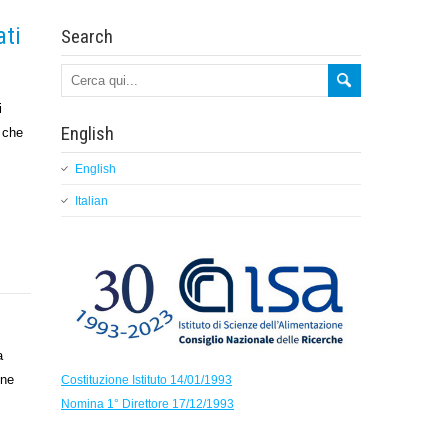
ati
Search
i
English
e che
English
Italian
a
azione
Costituzione Istituto 14/01/1993
Nomina 1° Direttore 17/12/1993