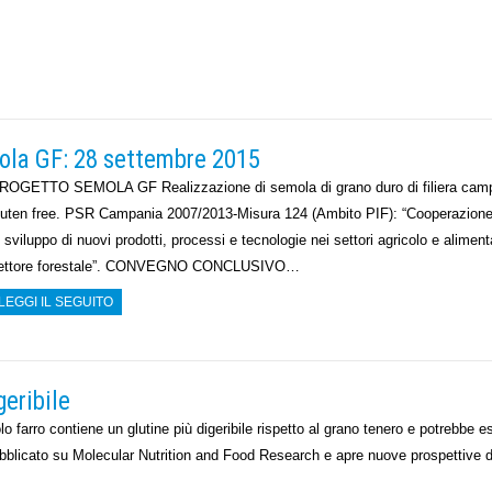
la GF: 28 settembre 2015
ROGETTO SEMOLA GF Realizzazione di semola di grano duro di filiera cam
luten free. PSR Campania 2007/2013-Misura 124 (Ambito PIF): “Cooperazione
o sviluppo di nuovi prodotti, processi e tecnologie nei settori agricolo e aliment
ettore forestale”. CONVEGNO CONCLUSIVO…
LEGGI IL SEGUITO
geribile
lo farro contiene un glutine più digeribile rispetto al grano tenero e potrebbe e
ubblicato su Molecular Nutrition and Food Research e apre nuove prospettive d