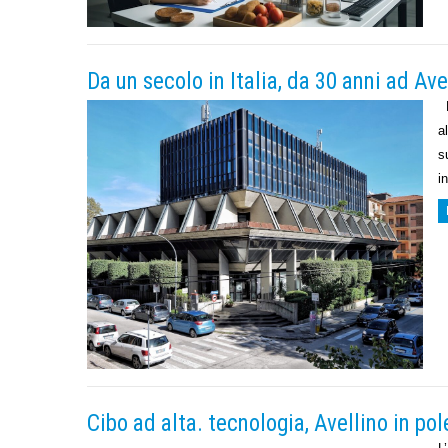
Da un secolo in Italia, da 30 anni ad Ave
L
a
s
i
Cibo ad alta. tecnologia, Avellino in pol