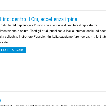
llino: dentro il Cnr, eccellenza irpina
’istituto del capoluogo è l’unico che si occupa di valutare il rapporto tra
limentazione e salute. Tanti gli studi pubblicati a livello internazionale, ad es
ulla celiachia. Il direttore Pascale: «In Italia sappiamo fare ricerca, ma lo Stat
nveste…
LEGGI IL SEGUITO
e