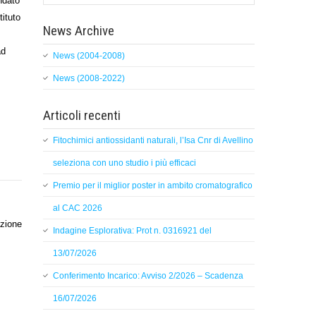
ndato
tituto
News Archive
ad
News (2004-2008)
News (2008-2022)
Articoli recenti
Fitochimici antiossidanti naturali, l’Isa Cnr di Avellino
seleziona con uno studio i più efficaci
Premio per il miglior poster in ambito cromatografico
al CAC 2026
azione
Indagine Esplorativa: Prot n. 0316921 del
13/07/2026
Conferimento Incarico: Avviso 2/2026 – Scadenza
16/07/2026