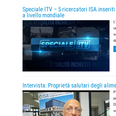
Speciale ITV – 5 ricercatori ISA inseriti 
a livello mondiale
L
u
s
d
Intervista: Proprietà salutari degli ali
P
p
D
s