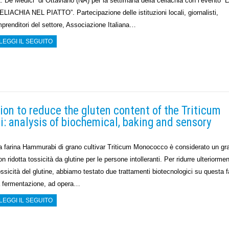
L. De Medici” di Ottaviano (NA) per la settimana della celiachia con l’evento “
ELIACHIA NEL PIATTO”. Partecipazione delle istituzioni locali, giornalisti,
mprenditori del settore, Associazione Italiana…
LEGGI IL SEGUITO
ion to reduce the gluten content of the Triticum
analysis of biochemical, baking and sensory
a farina Hammurabi di grano cultivar Triticum Monococco è considerato un gr
on ridotta tossicità da glutine per le persone intolleranti. Per ridurre ulteriormen
ossicità del glutine, abbiamo testato due trattamenti biotecnologici su questa f
a fermentazione, ad opera…
LEGGI IL SEGUITO