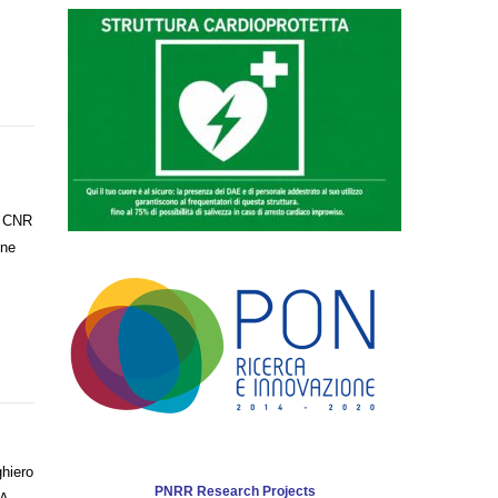
e, CNR
one
ghiero
PNRR Research Projects