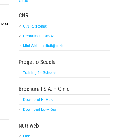
« Lug
CNR
he si
C.N.R. (Roma)
Department DISBA
Mini Web – istituti@cnr.it
Progetto Scuola
Training for Schools
Brochure I.S.A. – C.n.r.
Download Hi-Res
Download Low-Res
Nutriweb
Link