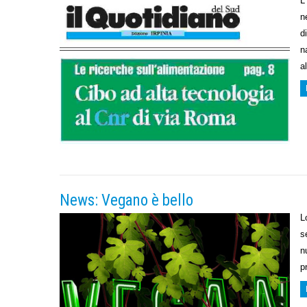
L
n
d
n
a
News: Vegano è bello
L
s
n
p