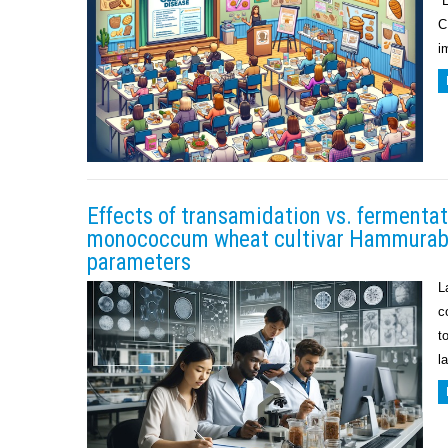
“
C
i
Effects of transamidation vs. fermentat
monococcum wheat cultivar Hammurabi: 
parameters
L
c
t
l