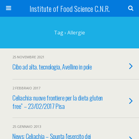
Institute of Food Science C.N.R.
Tag › Allergie
25 NOVEMBRE 2021
Cibo ad alta. tecnologia, Avellino in pole
2 FEBBRAIO 2017
Celiachia: nuove frontiere per la dieta gluten
free” – 23/02/2017 Pisa
25 GENNAIO 2013
News: Celiachia – Spunta l'esercito dei