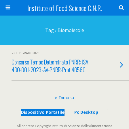
Institute of Food Science C.N.R.
Tag › Biomolecole
22 FEBBRAIO 2023
Concorso Tempo Determinato PNRR: ISA-
400-001-2023-AV-PNRR-Prot 40560
Torna su
Dispositivo Portatile
Pc Desktop
All content Copyright Istituto di Scienze dell\'Alimentazione