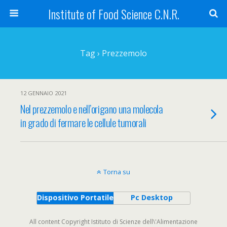
Institute of Food Science C.N.R.
Tag › Prezzemolo
12 GENNAIO 2021
Nel prezzemolo e nell’origano una molecola
in grado di fermare le cellule tumorali
Torna su
Dispositivo Portatile
Pc Desktop
All content Copyright Istituto di Scienze dell\'Alimentazione