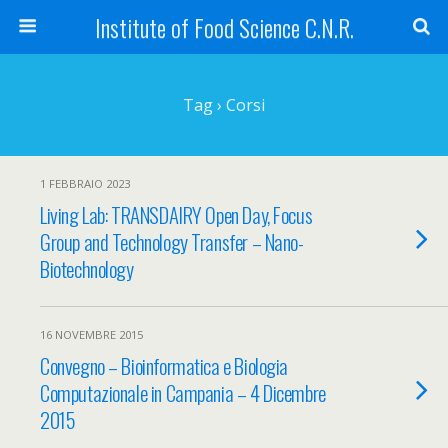
Institute of Food Science C.N.R.
Tag › Corsi
1 FEBBRAIO 2023
Living Lab: TRANSDAIRY Open Day, Focus
Group and Technology Transfer – Nano-
Biotechnology
16 NOVEMBRE 2015
Convegno – Bioinformatica e Biologia
Computazionale in Campania – 4 Dicembre
2015