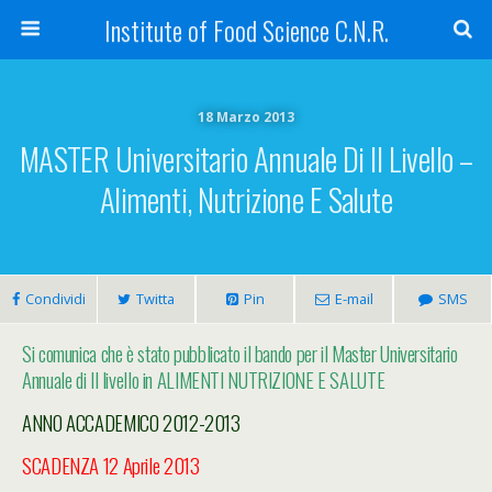
Institute of Food Science C.N.R.
18 Marzo 2013
MASTER Universitario Annuale Di II Livello –
Alimenti, Nutrizione E Salute
Condividi
Twitta
Pin
E-mail
SMS
Si comunica che è stato pubblicato il bando per il Master Universitario
Annuale di II livello in ALIMENTI NUTRIZIONE E SALUTE
ANNO ACCADEMICO 2012-2013
SCADENZA 12 Aprile 2013