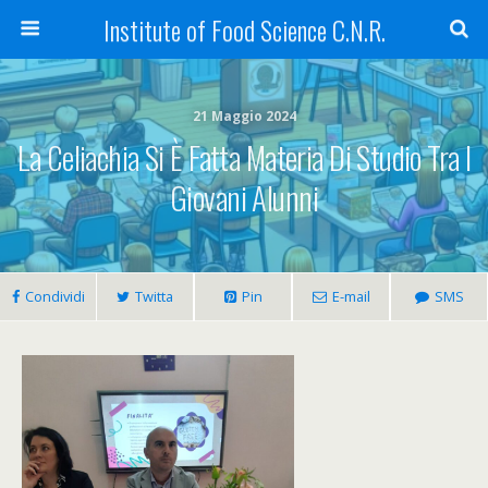
Institute of Food Science C.N.R.
21 Maggio 2024
La Celiachia Si È Fatta Materia Di Studio Tra I
Giovani Alunni
Condividi
Twitta
Pin
E-mail
SMS