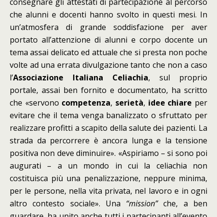
consegnare gli attestati di partecipazione al percorso
che alunni e docenti hanno svolto in questi mesi. In
un’atmosfera di grande soddisfazione per aver
portato all’attenzione di alunni e corpo docente un
tema assai delicato ed attuale che si presta non poche
volte ad una errata divulgazione tanto che non a caso
l’
Associazione Italiana Celiachia
, sul proprio
portale, assai ben fornito e documentato, ha scritto
che «servono
competenza
,
serietà
,
idee chiare
per
evitare che il tema venga banalizzato o sfruttato per
realizzare profitti a scapito della salute dei pazienti. La
strada da percorrere è ancora lunga e la tensione
positiva non deve diminuire». «Aspiriamo – si sono poi
augurati – a un mondo in cui la celiachia non
costituisca più una penalizzazione, neppure minima,
per le persone, nella vita privata, nel lavoro e in ogni
altro contesto sociale». Una
“mission”
che, a ben
guardare, ha unito anche tutti i partecipanti all’evento