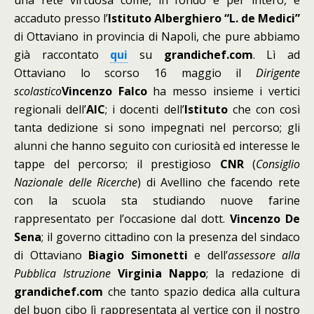
una rete virtuosa come, in fondo e per intero, è
accaduto presso l’
Istituto Alberghiero “L. de Medici”
di Ottaviano in provincia di Napoli, che pure abbiamo
già raccontato
qui
su
grandichef.com
. Lì ad
Ottaviano lo scorso 16 maggio il
Dirigente
scolastico
Vincenzo Falco
ha messo insieme i vertici
regionali dell’
AIC
; i docenti dell’
Istituto
che con così
tanta dedizione si sono impegnati nel percorso; gli
alunni che hanno seguito con curiosità ed interesse le
tappe del percorso; il prestigioso
CNR
(
Consiglio
Nazionale delle Ricerche
) di Avellino che facendo rete
con la scuola sta studiando nuove farine
rappresentato per l’occasione dal dott.
Vincenzo De
Sena
; il governo cittadino con la presenza del sindaco
di Ottaviano
Biagio Simonetti
e dell’
assessore alla
Pubblica Istruzione
Virginia Nappo
; la redazione di
grandichef.com
che tanto spazio dedica alla cultura
del buon cibo lì rappresentata al vertice con il nostro