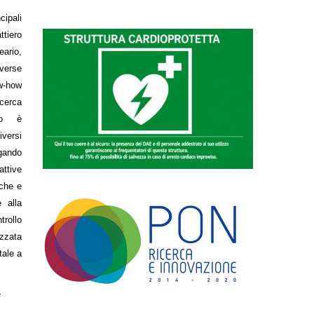
cipali
ttiero
eario,
iverse
w-how
cerca
tto è
versi
egando
attive
iche e
 alla
trollo
izzata
tale a
i