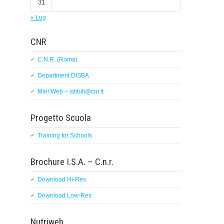
31
« Lug
CNR
C.N.R. (Roma)
Department DISBA
Mini Web – istituti@cnr.it
Progetto Scuola
Training for Schools
Brochure I.S.A. – C.n.r.
Download Hi-Res
Download Low-Res
Nutriweb