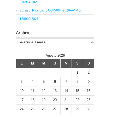
216954/2026
Borsa di Ricerca: ISA-BR-004-2026-AV Prot.
186909/2026
Archivi
Archivi
Agosto 2026
L
M
M
G
V
S
D
1
2
3
4
5
6
7
8
9
10
11
12
13
14
15
16
17
18
19
20
21
22
23
24
25
26
27
28
29
30