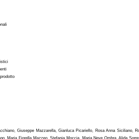
nali
stici
enti
 prodotto
hiano, Giuseppe Mazzarella, Gianluca Picariello, Rosa Anna Siciliano, Ro
ongo, Maria Fiorella Mazzeo, Stefania Moccia, Maria Neve Ombra, Alida Sorre