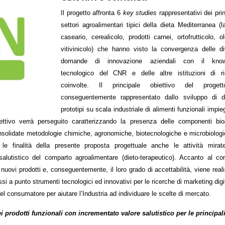
Il progetto affronta 6
key studies
rappresentativi dei prin
settori agroalimentari tipici della dieta Mediterranea (la
caseario, cerealicolo, prodotti carnei, ortofrutticolo, ol
vitivinicolo) che hanno visto la convergenza delle d
domande di innovazione aziendali con il kno
tecnologico del CNR e delle altre istituzioni di ri
coinvolte. Il principale obiettivo del proge
conseguentemente rappresentato dallo sviluppo di di
prototipi su scala industriale di alimenti funzionali impi
biettivo verrà perseguito caratterizzando la presenza delle componenti bio
onsolidate metodologie chimiche, agronomiche, biotecnologiche e microbiolog
e finalità della presente proposta progettuale anche le attività mirate
alutistico del comparto agroalimentare (dieto-terapeutico). Accanto al con
 nuovi prodotti e, conseguentemente, il loro grado di accettabilità, viene real
 a punto strumenti tecnologici ed innovativi per le ricerche di marketing digi
l consumatore per aiutare l’Industria ad individuare le scelte di mercato.
ei prodotti funzionali con incrementato valore salutistico per le principal