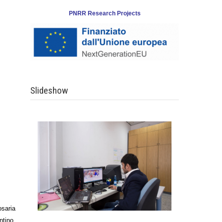
PNRR Research Projects
Slideshow
saria
ntino,