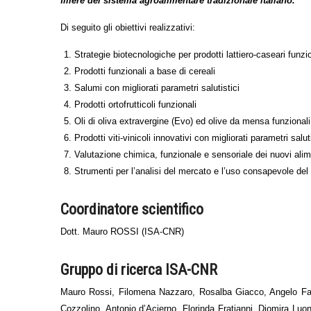
filiere del sistema agroalimentare tradizionale italiano.
Di seguito gli obiettivi realizzativi:
Strategie biotecnologiche per prodotti lattiero-caseari funzio
Prodotti funzionali a base di cereali
Salumi con migliorati parametri salutistici
Prodotti ortofrutticoli funzionali
Oli di oliva extravergine (Evo) ed olive da mensa funzionali
Prodotti viti-vinicoli innovativi con migliorati parametri saluti
Valutazione chimica, funzionale e sensoriale dei nuovi alim
Strumenti per l’analisi del mercato e l’uso consapevole del
Coordinatore scientifico
Dott. Mauro ROSSI (ISA-CNR)
Gruppo di ricerca ISA-CNR
Mauro Rossi, Filomena Nazzaro, Rosalba Giacco, Angelo Facc
Cozzolino, Antonio d’Acierno, Florinda Fratianni, Diomira Lu