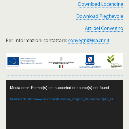
Download Locandina
Download Pieghevole
Atti del Convegno
Per Informazioni contattare:
convegni@isa.cnr.it
Video
Media error: Format(s) not supported or source(s) not found
Player
Scarica il file: http://www.isa.cnr.it/video/Video_Progetto_GlutenFree.mp4?_=1