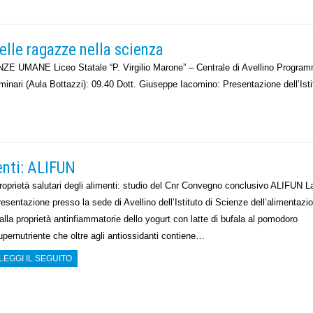
elle ragazze nella scienza
NZE UMANE Liceo Statale “P. Virgilio Marone” – Centrale di Avellino Progra
i (Aula Bottazzi): 09.40 Dott. Giuseppe Iacomino: Presentazione dell’Isti
menti: ALIFUN
roprietà salutari degli alimenti: studio del Cnr Convegno conclusivo ALIFUN L
resentazione presso la sede di Avellino dell’Istituto di Scienze dell’aliment
alla proprietà antinfiammatorie dello yogurt con latte di bufala al pomodoro
upernutriente che oltre agli antiossidanti contiene…
LEGGI IL SEGUITO