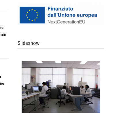
mma
tuto
Slideshow
a
azione