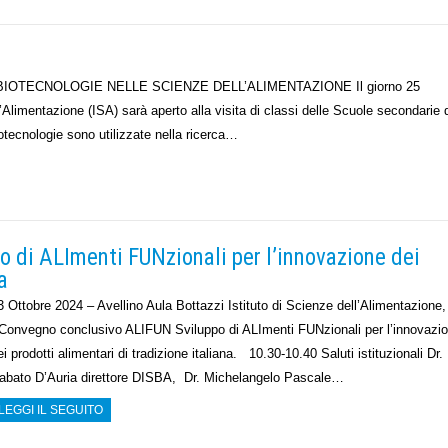
e LE BIOTECNOLOGIE NELLE SCIENZE DELL’ALIMENTAZIONE Il giorno 25
l’Alimentazione (ISA) sarà aperto alla visita di classi delle Scuole secondarie 
tecnologie sono utilizzate nella ricerca…
 di ALImenti FUNzionali per l’innovazione dei
a
3 Ottobre 2024 – Avellino Aula Bottazzi Istituto di Scienze dell’Alimentazion
onvegno conclusivo ALIFUN Sviluppo di ALImenti FUNzionali per l’innovazi
ei prodotti alimentari di tradizione italiana. 10.30-10.40 Saluti istituzionali Dr.
abato D’Auria direttore DISBA, Dr. Michelangelo Pascale…
LEGGI IL SEGUITO