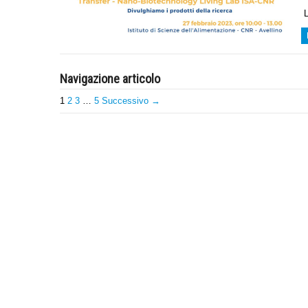
L
Navigazione articolo
1
2
3
…
5
Successivo →