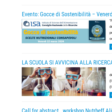
Evento: Gocce di Sostenibilità – Vener
“
d
p
o
LA SCUOLA SI AVVICINA ALLA RICERC
N
d
(
(
Call for abstract_ workshop Nutrheff A