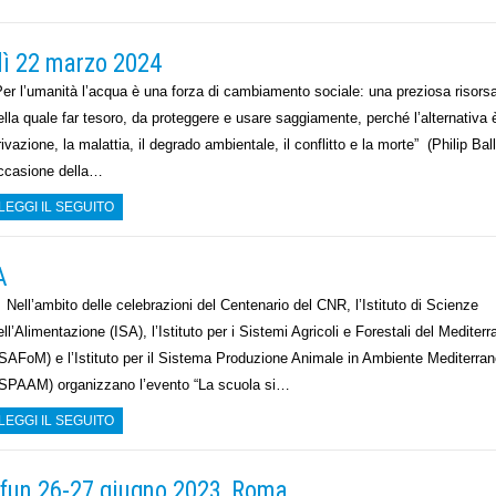
dì 22 marzo 2024
Per l’umanità l’acqua è una forza di cambiamento sociale: una preziosa risors
ella quale far tesoro, da proteggere e usare saggiamente, perché l’alternativa 
rivazione, la malattia, il degrado ambientale, il conflitto e la morte” (Philip Ball
ccasione della…
LEGGI IL SEGUITO
A
ell’ambito delle celebrazioni del Centenario del CNR, l’Istituto di Scienze
ell’Alimentazione (ISA), l’Istituto per i Sistemi Agricoli e Forestali del Mediter
ISAFoM) e l’Istituto per il Sistema Produzione Animale in Ambiente Mediterra
ISPAAM) organizzano l’evento “La scuola si…
LEGGI IL SEGUITO
lifun 26-27 giugno 2023, Roma