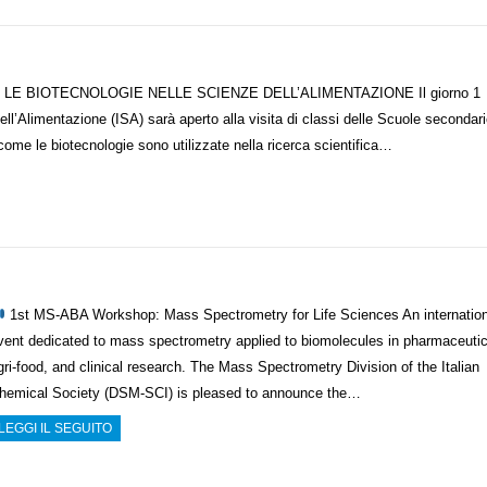
tobre LE BIOTECNOLOGIE NELLE SCIENZE DELL’ALIMENTAZIONE Il giorno 1
dell’Alimentazione (ISA) sarà aperto alla visita di classi delle Scuole secondar
come le biotecnologie sono utilizzate nella ricerca scientifica…
1st MS-ABA Workshop: Mass Spectrometry for Life Sciences An internation
vent dedicated to mass spectrometry applied to biomolecules in pharmaceutic
gri-food, and clinical research. The Mass Spectrometry Division of the Italian
hemical Society (DSM-SCI) is pleased to announce the…
LEGGI IL SEGUITO