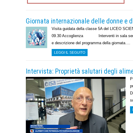
Giornata internazionale delle donne e d
Visita guidata della classe 5A del LICEO SCIE
09.30 Accoglienza Interventi in sala seminar
e descrizione del programma della giornata….
LEGGI IL SEGUITO
Intervista: Proprietà salutari degli ali
P
p
D
s