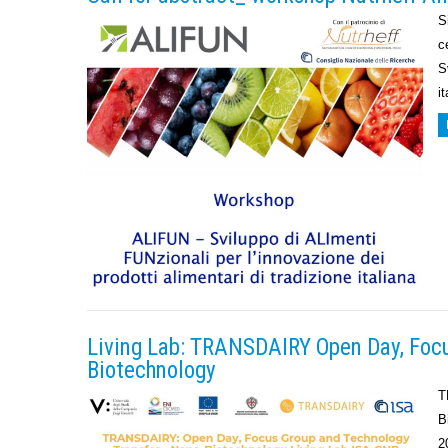
S
c
S
i
Living Lab: TRANSDAIRY Open Day, Focu
Biotechnology
T
B
2