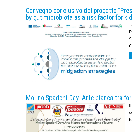
Convegno conclusivo del progetto “Pr
by gut microbiota as a risk factor for ki
3
R
S
C
Molino Spadoni Day: Arte bianca tra fo
I
d
t