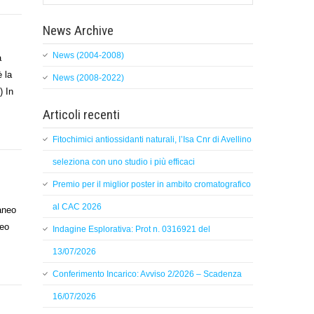
News Archive
News (2004-2008)
a
è la
News (2008-2022)
) In
Articoli recenti
Fitochimici antiossidanti naturali, l’Isa Cnr di Avellino
seleziona con uno studio i più efficaci
Premio per il miglior poster in ambito cromatografico
al CAC 2026
raneo
neo
Indagine Esplorativa: Prot n. 0316921 del
13/07/2026
Conferimento Incarico: Avviso 2/2026 – Scadenza
16/07/2026