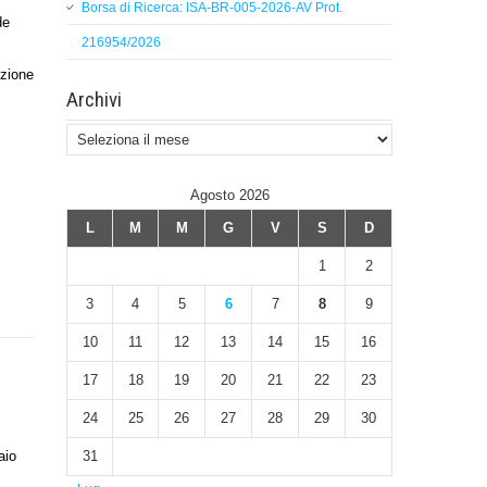
Borsa di Ricerca: ISA-BR-005-2026-AV Prot.
de
216954/2026
izione
Archivi
Archivi
Agosto 2026
L
M
M
G
V
S
D
1
2
3
4
5
6
7
8
9
10
11
12
13
14
15
16
17
18
19
20
21
22
23
24
25
26
27
28
29
30
31
aio