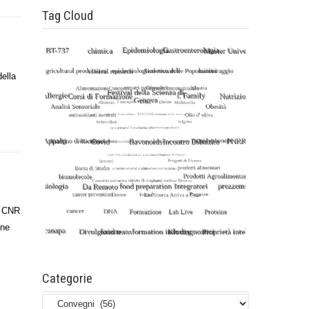
Tag Cloud
della
e, CNR
one
Categorie
Categorie