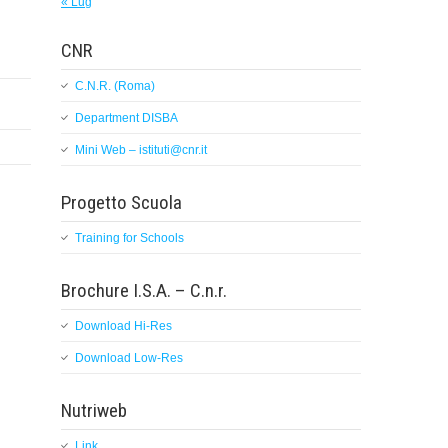
« Lug
CNR
C.N.R. (Roma)
Department DISBA
Mini Web – istituti@cnr.it
Progetto Scuola
Training for Schools
Brochure I.S.A. – C.n.r.
Download Hi-Res
Download Low-Res
Nutriweb
Link