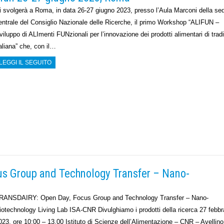
i svolgerà a Roma, in data 26-27 giugno 2023, presso l’Aula Marconi della se
entrale del Consiglio Nazionale delle Ricerche, il primo Workshop “ALIFUN –
viluppo di ALImenti FUNzionali per l’innovazione dei prodotti alimentari di trad
taliana” che, con il…
LEGGI IL SEGUITO
s Group and Technology Transfer – Nano-
RANSDAIRY: Open Day, Focus Group and Technology Transfer – Nano-
iotechnology Living Lab ISA-CNR Divulghiamo i prodotti della ricerca 27 febbr
023, ore 10:00 – 13.00 Istituto di Scienze dell’Alimentazione – CNR – Avellino