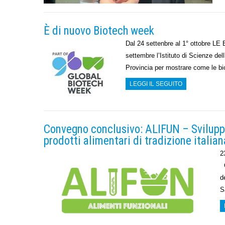
È di nuovo Biotech week
Dal 24 settenbre al 1° ottobr
settembre l’Istituto di Scienze del
Provincia per mostrare come le bio
LEGGI IL SEGUITO
Convegno conclusivo: ALIFUN – Sviluppo
prodotti alimentari di tradizione italian
2
C
d
S