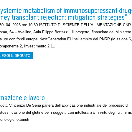
esystemic metabolism of immunosuppressant drug
dney transplant rejection: mitigation strategies”
0. 04. 2026 ore 10:30 ISTITUTO DI SCIENZE DELL’ALIMENTAZIONE-CNR 
oma, 64 – Avellino, Aula Filippo Bottazzi Il progetto, finanziato dal Ministero 
alute con fondi europei NextGeneration EU nell’ambito del PNRR (Missione 6,
omponente 2, Investimento 2.1…
LEGGI IL SEGUITO
rmazione e lavoro
l dott. Vincenzo De Sena parlerà dell’applicazione industriale del processo di
etossificazione del glutine per i soggetti con intolleranza in virtù degli ultimi ris
ecnologici ottenuti