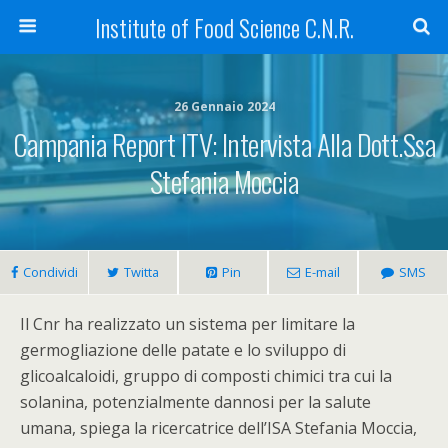
Institute of Food Science C.N.R.
26 Gennaio 2024
Campania Report ITV: Intervista Alla Dott.ssa
Stefania Moccia
Condividi
Twitta
Pin
E-mail
SMS
Il Cnr ha realizzato un sistema per limitare la
germogliazione delle patate e lo sviluppo di
glicoalcaloidi, gruppo di composti chimici tra cui la
solanina, potenzialmente dannosi per la salute
umana, spiega la ricercatrice dell’ISA Stefania Moccia,