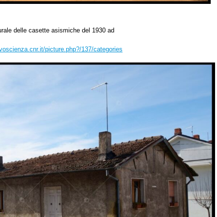
turale delle casette asismiche del 1930 ad
tivoscienza.cnr.it/picture.php?/137/categories