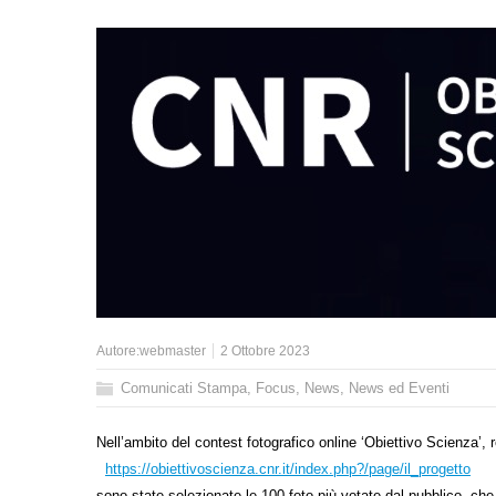
Autore:
webmaster
2 Ottobre 2023
Comunicati Stampa
,
Focus
,
News
,
News ed Eventi
Nell’ambito del contest fotografico online ‘Obiettivo Scienza’,
https://obiettivoscienza.cnr.it/index.php?/page/il_progetto
sono state selezionate le 100 foto più votate dal pubblico, che 