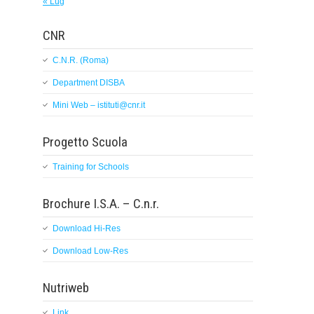
« Lug
CNR
C.N.R. (Roma)
Department DISBA
Mini Web – istituti@cnr.it
Progetto Scuola
Training for Schools
Brochure I.S.A. – C.n.r.
Download Hi-Res
Download Low-Res
Nutriweb
Link