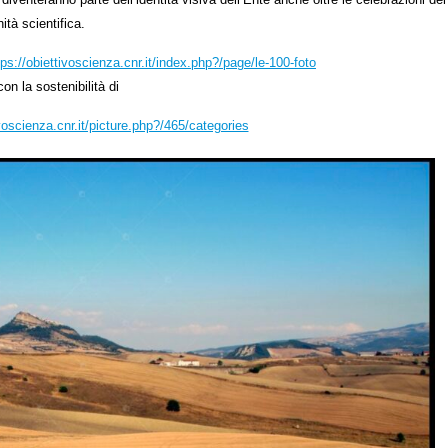
ità scientifica.
tps://obiettivoscienza.cnr.it/index.php?/page/le-100-foto
con la sostenibilità di
ivoscienza.cnr.it/picture.php?/465/categories