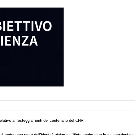
 relativo ai festeggiamenti del centenario del CNR
diventeranno parte dell’identità visiva dell’Ente anche oltre le celebrazioni del