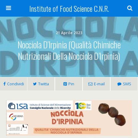
Institute of Food Science C.N.R.
21 Aprile 2023
Nocciola D’Irpinia (Qualità Chimiche
Nutrizionali Della Nocciola D’Irpinia)
Condividi
Twitta
Pin
E-mail
SMS