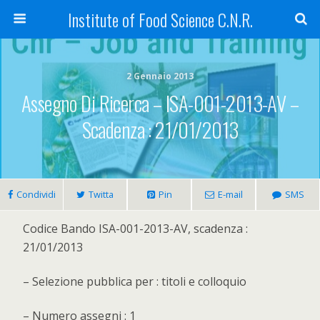
Institute of Food Science C.N.R.
2 Gennaio 2013
Assegno Di Ricerca – ISA-001-2013-AV –
Scadenza : 21/01/2013
Condividi
Twitta
Pin
E-mail
SMS
Codice Bando ISA-001-2013-AV, scadenza :
21/01/2013
– Selezione pubblica per : titoli e colloquio
– Numero assegni : 1