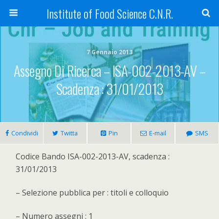
Institute of Food Science C.N.R.
7 Gennaio 2013
Assegno Di Ricerca – ISA-002-2013-AV –
Scadenza : 31/01/2013
Condividi
Twitta
Pin
E-mail
SMS
Codice Bando ISA-002-2013-AV, scadenza :
31/01/2013
– Selezione pubblica per : titoli e colloquio
– Numero assegni : 1