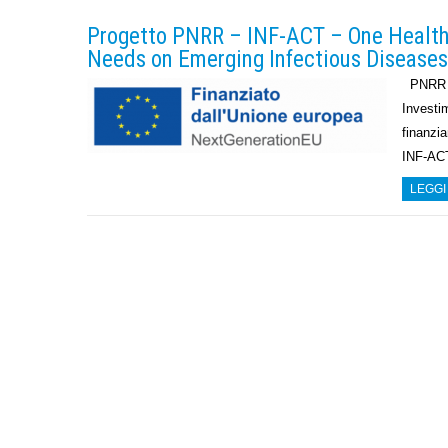
Progetto PNRR – INF-ACT – One Health
Needs on Emerging Infectious Diseases
PNRR – 
Investim
finanzia
INF-AC
LEGGI