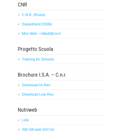
CNR
C.N.R. (Roma)
Department DISBA
Mini Web – istituti@cnr.it
Progetto Scuola
Training for Schools
Brochure I.S.A. – C.n.r.
Download Hi-Res
Download Low-Res
Nutriweb
Link
Altri Siti web ISA Cnr