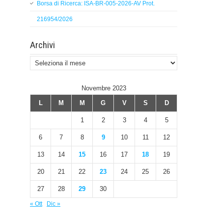
Borsa di Ricerca: ISA-BR-005-2026-AV Prot.
216954/2026
Archivi
Archivi
Novembre 2023
L
M
M
G
V
S
D
1
2
3
4
5
6
7
8
9
10
11
12
13
14
15
16
17
18
19
20
21
22
23
24
25
26
27
28
29
30
« Ott
Dic »