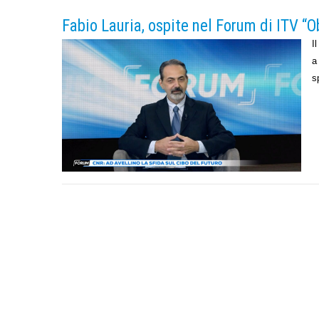
Fabio Lauria, ospite nel Forum di ITV “O
I
a
s