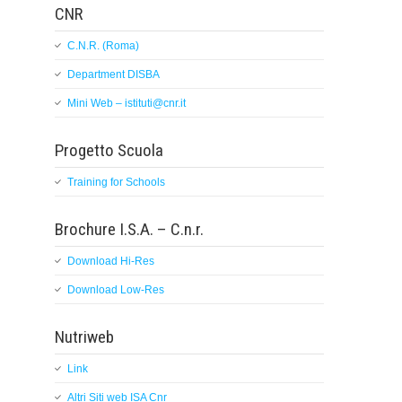
CNR
C.N.R. (Roma)
Department DISBA
Mini Web – istituti@cnr.it
Progetto Scuola
Training for Schools
Brochure I.S.A. – C.n.r.
Download Hi-Res
Download Low-Res
Nutriweb
Link
Altri Siti web ISA Cnr