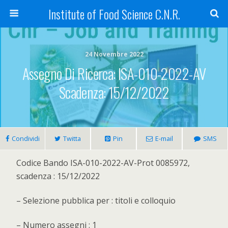
Institute of Food Science C.N.R.
24 Novembre 2022
Assegno Di Ricerca: ISA-010-2022-AV
Scadenza: 15/12/2022
Condividi
Twitta
Pin
E-mail
SMS
Codice Bando ISA-010-2022-AV-Prot 0085972,
scadenza : 15/12/2022
– Selezione pubblica per : titoli e colloquio
– Numero assegni : 1