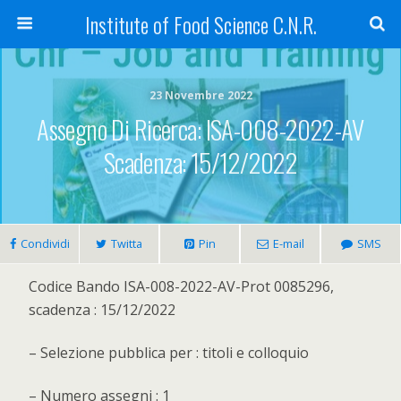
Institute of Food Science C.N.R.
23 Novembre 2022
Assegno Di Ricerca: ISA-008-2022-AV
Scadenza: 15/12/2022
Condividi
Twitta
Pin
E-mail
SMS
Codice Bando ISA-008-2022-AV-Prot 0085296,
scadenza : 15/12/2022
– Selezione pubblica per : titoli e colloquio
– Numero assegni : 1