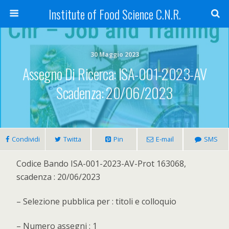
Institute of Food Science C.N.R.
30 Maggio 2023
Assegno Di Ricerca: ISA-001-2023-AV
Scadenza: 20/06/2023
Condividi
Twitta
Pin
E-mail
SMS
Codice Bando ISA-001-2023-AV-Prot 163068,
scadenza : 20/06/2023
– Selezione pubblica per : titoli e colloquio
– Numero assegni : 1