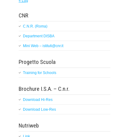
« Lug
CNR
C.N.R. (Roma)
Department DISBA
Mini Web – istituti@cnr.it
Progetto Scuola
Training for Schools
Brochure I.S.A. – C.n.r.
Download Hi-Res
Download Low-Res
Nutriweb
Link