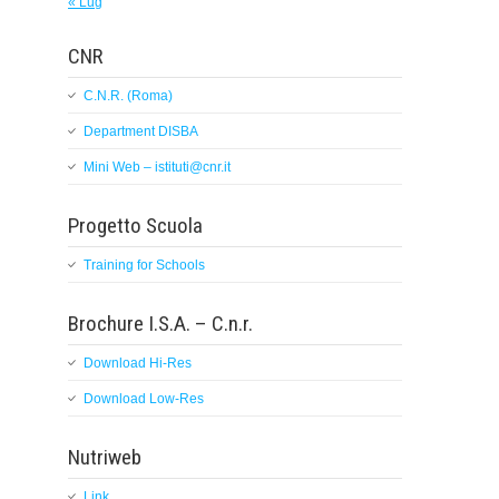
« Lug
CNR
C.N.R. (Roma)
Department DISBA
Mini Web – istituti@cnr.it
Progetto Scuola
Training for Schools
Brochure I.S.A. – C.n.r.
Download Hi-Res
Download Low-Res
Nutriweb
Link