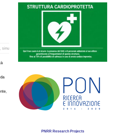
,
sinu
tà
 da
nte,
PNRR Research Projects