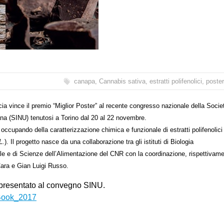
canapa
,
Cannabis sativa
,
estratti polifenolici
,
poster
ia vince il premio “Miglior Poster” al recente congresso nazionale della Socie
ana (SINU) tenutosi a Torino dal 20 al 22 novembre.
occupando della caratterizzazione chimica e funzionale di estratti polifenolici
L.
). Il progetto nasce da una collaborazione tra gli istituti di Biologia
e e di Scienze dell’Alimentazione del CNR con la coordinazione, rispettivame
Cara e Gian Luigi Russo.
t presentato al convegno SINU.
Book_2017