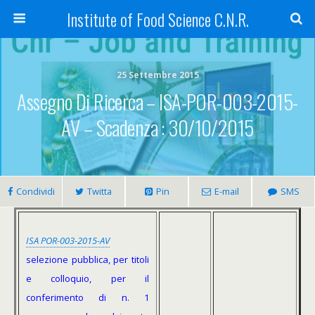
Institute of Food Science C.N.R.
25 Settembre 2015
Assegno Di Ricerca – ISA-POR-003-2015-
AV – Scadenza : 30/10/2015
Condividi
Twitta
Pin
E-mail
SMS
ISA POR-003-2015-AV
selezione pubblica, per titoli
e colloquio, per il
conferimento di n. 1