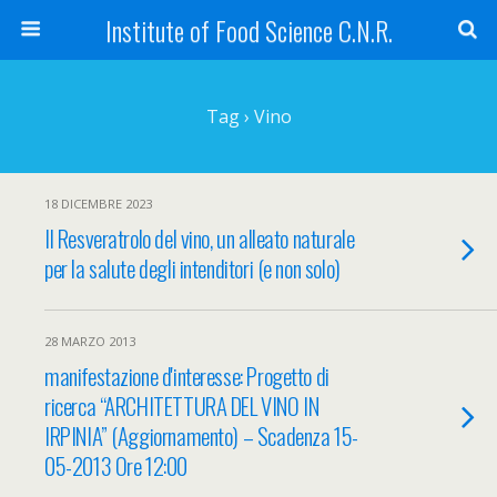
Institute of Food Science C.N.R.
Tag › Vino
18 DICEMBRE 2023
Il Resveratrolo del vino, un alleato naturale
per la salute degli intenditori (e non solo)
28 MARZO 2013
manifestazione d'interesse: Progetto di
ricerca “ARCHITETTURA DEL VINO IN
IRPINIA” (Aggiornamento) – Scadenza 15-
05-2013 Ore 12:00