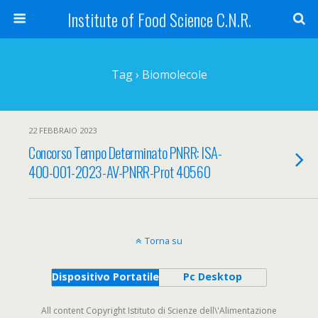
Institute of Food Science C.N.R.
Tag › Biomolecole
22 FEBBRAIO 2023
Concorso Tempo Determinato PNRR: ISA-
400-001-2023-AV-PNRR-Prot 40560
Torna su
Dispositivo Portatile
Pc Desktop
All content Copyright Istituto di Scienze dell\'Alimentazione