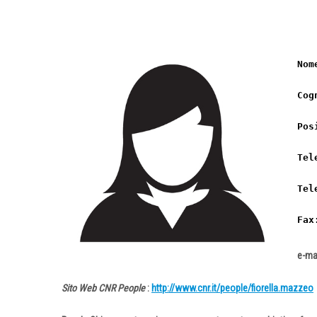
Nom
Cog
Pos
Tel
Tel
Fax
e-ma
Sito Web CNR People
:
http://www.cnr.it/people/fiorella.mazzeo