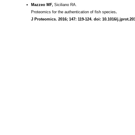
Mazzeo MF,
Siciliano RA.
Proteomics for the authentication of fish species
.
J Proteomics. 2016; 147: 119-124. doi: 10.1016/j.jprot.20