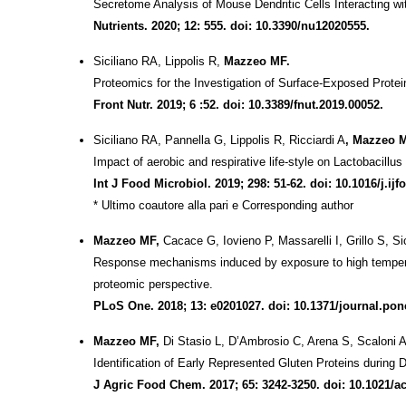
Secretome Analysis of Mouse Dendritic Cells Interacting wit
Nutrients. 2020; 12: 555. doi: 10.3390/nu12020555.
Siciliano RA, Lippolis R,
Mazzeo MF.
Proteomics for the Investigation of Surface-Exposed Protein
Front Nutr. 2019; 6 :52. doi: 10.3389/fnut.2019.00052.
Siciliano RA, Pannella G,
Lippolis R, Ricciardi A
, Mazzeo 
Impact of aerobic and respirative life-style on Lactobacillu
Int J Food Microbiol. 2019; 298: 51-62. doi: 10.1016/j.ij
* Ultimo coautore alla pari e Corresponding author
Mazzeo MF,
Cacace G, Iovieno P, Massarelli I, Grillo S, Si
Response mechanisms induced by exposure to high temperat
proteomic perspective.
PLoS One. 2018; 13: e0201027. doi: 10.1371/journal.pon
Mazzeo MF,
Di Stasio L, D’Ambrosio C, Arena S, Scaloni A
Identification of Early Represented Gluten Proteins durin
J Agric Food Chem. 2017; 65: 3242-3250. doi: 10.1021/ac