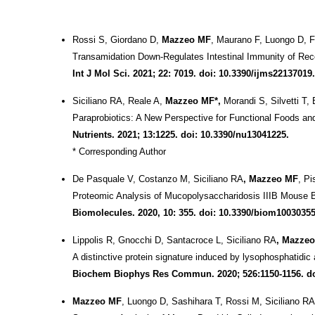
Rossi S, Giordano D,
Mazzeo MF
, Maurano F, Luongo D, F
Transamidation Down-Regulates Intestinal Immunity of Re
Int J Mol Sci. 2021; 22: 7019. doi: 10.3390/ijms22137019.
Siciliano RA, Reale A,
Mazzeo MF*,
Morandi S, Silvetti T,
Paraprobiotics: A New Perspective for Functional Foods and
Nutrients. 2021; 13:1225. doi: 10.3390/nu13041225.
* Corresponding Author
De Pasquale V, Costanzo M, Siciliano RA
, Mazzeo MF
, P
Proteomic Analysis of Mucopolysaccharidosis IIIB Mouse B
Biomolecules. 2020, 10: 355. doi: 10.3390/biom1003035
Lippolis R, Gnocchi D, Santacroce L, Siciliano RA
, Mazze
A distinctive protein signature induced by lysophosphatidic
Biochem Biophys Res Commun. 2020; 526:1150-1156. doi:
Mazzeo MF
, Luongo D, Sashihara T, Rossi M, Siciliano RA