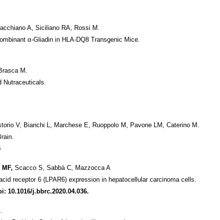
acchiano A, Siciliano RA, Rossi M.
combinant
α
-Gliadin in HLA-DQ8 Transgenic Mice.
 Brasca M.
 Nutraceuticals.
istorio V, Bianchi L, Marchese E, Ruoppolo M, Pavone LM, Caterino M.
rain
.
5
o MF,
Scacco S, Sabbà C, Mazzocca A
 acid receptor 6 (LPAR6) expression in hepatocellular carcinoma cells.
 10.1016/j.bbrc.2020.04.036.
.