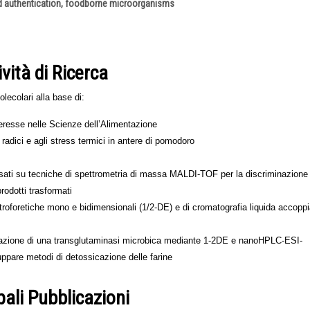
d authentication, foodborne microorganisms
ività di Ricerca
lecolari alla base di:
nteresse nelle Scienze dell’Alimentazione
radici e agli stress termici in antere di pomodoro
basati su tecniche di spettrometria di massa MALDI-TOF per la discriminazione 
prodotti trasformati
ettroforetiche mono e bidimensionali (1/2-DE) e di cromatografia liquida accoppi
i dall’azione di una transglutaminasi microbica mediante 1-2DE e nanoHPLC-ESI-
uppare metodi di detossicazione delle farine
pali Pubblicazioni