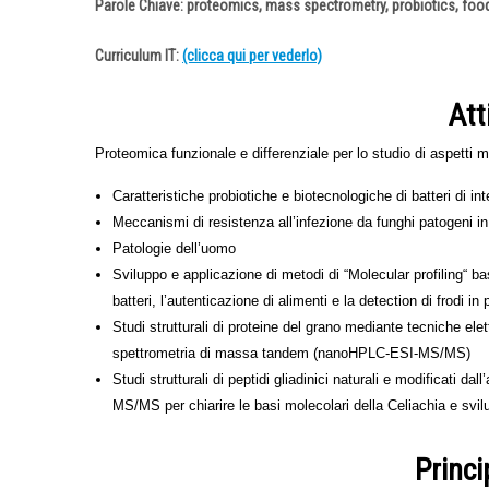
Parole Chiave:
proteomics, mass spectrometry, probiotics, foo
Curriculum IT
:
(clicca qui per vederlo)
Att
Proteomica funzionale e differenziale per lo studio di aspetti mo
Caratteristiche probiotiche e biotecnologiche di batteri di i
Meccanismi di resistenza all’infezione da funghi patogeni in 
Patologie dell’uomo
Sviluppo e applicazione di metodi di “Molecular profiling“ 
batteri, l’autenticazione di alimenti e la detection di frodi in 
Studi strutturali di proteine del grano mediante tecniche el
spettrometria di massa tandem (nanoHPLC-ESI-MS/MS)
Studi strutturali di peptidi gliadinici naturali e modificat
MS/MS per chiarire le basi molecolari della Celiachia e svil
Princi