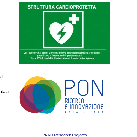
di
ata a
PNRR Research Projects