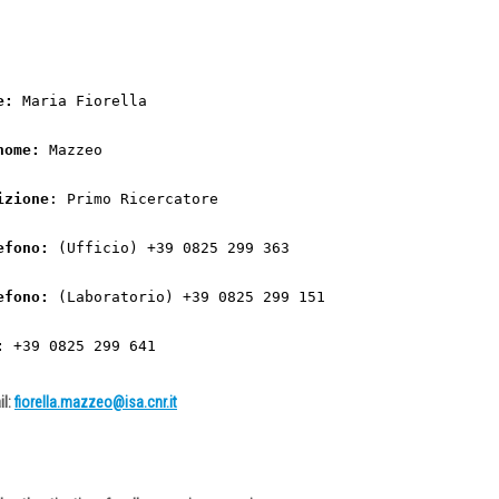
e: 
nome: 
izione
: Primo Ricercatore
efono:
 (Ufficio) +39 0825 299 363
efono:
 (Laboratorio) +39 0825 299 151
:
 +39 0825 299 641
il:
fiorella.mazzeo
@isa.cnr.it