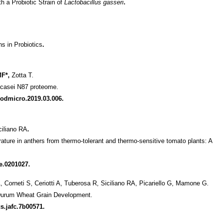
h a Probiotic Strain of
Lactobacillus gasseri
.
s in Probiotics
.
MF*,
Zotta T.
s casei N87 proteome.
foodmicro.2019.03.006.
ciliano RA
.
ure in anthers from thermo-tolerant and thermo-sensitive tomato plants: A
e.0201027.
, Corneti S, Ceriotti A, Tuberosa R, Siciliano RA, Picariello G, Mamone G.
g Durum Wheat Grain Development.
s.jafc.7b00571.