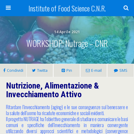
Institute of Food Science C.N.R.
14 Aprile 2021
WORKSHOP: Nutrage – CNR
Condividi
Twitta
Pin
E-mail
SMS
Nutrizione, Alimentazione &
Invecchiamento Attivo
Ritardare l’invecchiamento (aging) e le sue conseguenze sul benessere e
la salute dell’uomo ha ricadute economiche e sociali evidenti.
Il progetto NUTRAGE ha l’obiettivo generale di studiare e comunicare le basi
comuni e specifiche dell’invecchiamento in maniera convergente
utilizzando diversi approcci scientifici e metodologici (convergence