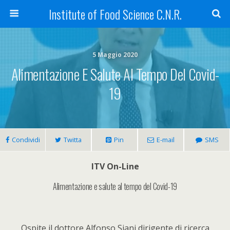
Institute of Food Science C.N.R.
5 Maggio 2020
Alimentazione E Salute Al Tempo Del Covid-
19
Condividi
Twitta
Pin
E-mail
SMS
ITV On-Line
Alimentazione e salute al tempo del Covid-19
Ospite il dottore Alfonso Siani dirigente di ricerca