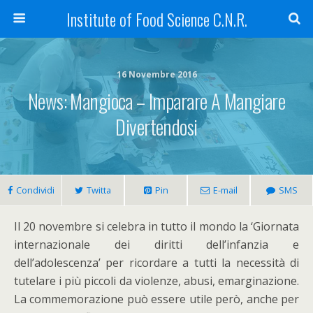
Institute of Food Science C.N.R.
16 Novembre 2016
News: Mangioca – Imparare A Mangiare
Divertendosi
Condividi
Twitta
Pin
E-mail
SMS
Il 20 novembre si celebra in tutto il mondo la ‘Giornata
internazionale dei diritti dell’infanzia e
dell’adolescenza’ per ricordare a tutti la necessità di
tutelare i più piccoli da violenze, abusi, emarginazione.
La commemorazione può essere utile però, anche per