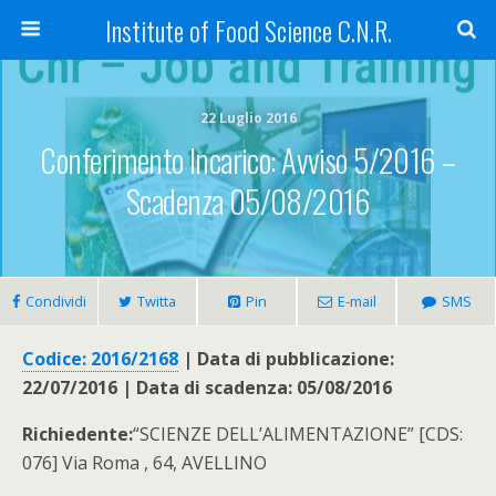
Institute of Food Science C.N.R.
22 Luglio 2016
Conferimento Incarico: Avviso 5/2016 –
Scadenza 05/08/2016
Condividi
Twitta
Pin
E-mail
SMS
Codice: 2016/2168
| Data di pubblicazione:
22/07/2016 | Data di scadenza: 05/08/2016
Richiedente:
“SCIENZE DELL’ALIMENTAZIONE” [CDS:
076] Via Roma , 64, AVELLINO