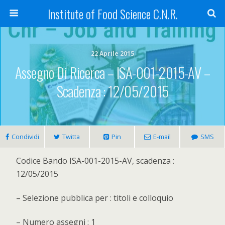
Institute of Food Science C.N.R.
22 Aprile 2015
Assegno Di Ricerca – ISA-001-2015-AV –
Scadenza : 12/05/2015
Condividi
Twitta
Pin
E-mail
SMS
Codice Bando ISA-001-2015-AV, scadenza :
12/05/2015
– Selezione pubblica per : titoli e colloquio
– Numero assegni : 1