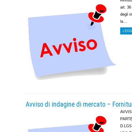
Avviso
art. 3
degli i
la…
LEGG
Avviso di indagine di mercato – Fornitur
AVVIS
PARTE
D.LGS