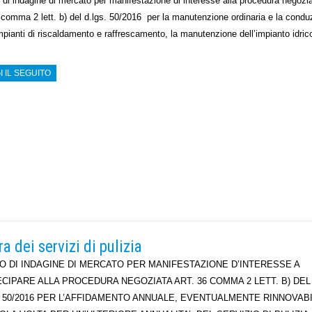
 di indagine di mercato per manifestazione di interesse alla procedura negozi
6 comma 2 lett. b) del d.lgs. 50/2016 per la manutenzione ordinaria e la condu
mpianti di riscaldamento e raffrescamento, la manutenzione dell’impianto idric
I IL SEGUITO
a dei servizi di pulizia
O DI INDAGINE DI MERCATO PER MANIFESTAZIONE D’INTERESSE A
CIPARE ALLA PROCEDURA NEGOZIATA ART. 36 COMMA 2 LETT. B) DEL
 50/2016 PER L’AFFIDAMENTO ANNUALE, EVENTUALMENTE RINNOVAB