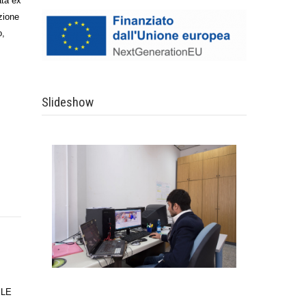
ata ex
zione
o,
Slideshow
ILE