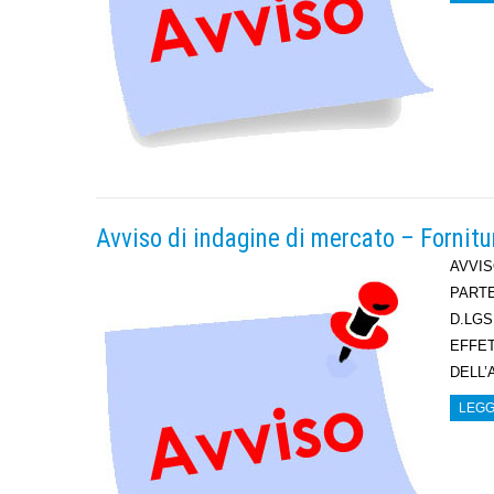
Avviso di indagine di mercato – Fornitur
AVVIS
PARTE
D.LGS
EFFET
DELL’
LEGG