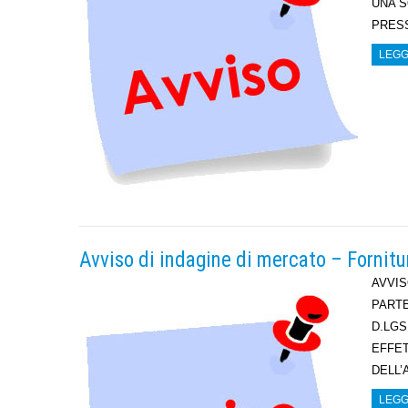
UNA S
PRES
LEGG
Avviso di indagine di mercato – Fornitur
AVVIS
PARTE
D.LGS
EFFET
DELL’
LEGG