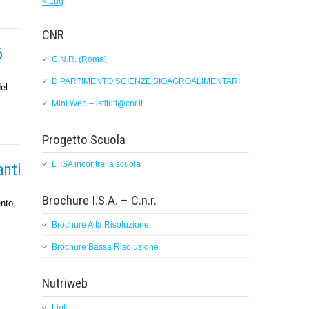
« Lug
CNR
6
C.N.R. (Roma)
DIPARTIMENTO SCIENZE BIOAGROALIMENTARI
el
Mini Web – istituti@cnr.it
Progetto Scuola
L’ ISA incontra la scuola
anti
Brochure I.S.A. – C.n.r.
nto,
Brochure Alta Risoluzione
Brochure Bassa Risoluzione
Nutriweb
Link