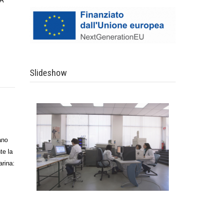
LA
Slideshow
ano
te la
arina: