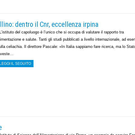
llino: dentro il Cnr, eccellenza irpina
’istituto del capoluogo è l’unico che si occupa di valutare il rapporto tra
limentazione e salute. Tanti gli studi pubblicati a livello internazionale, ad es
ulla celiachia. Il direttore Pascale: «In Italia sappiamo fare ricerca, ma lo Stat
nveste…
LEGGI IL SEGUITO
e