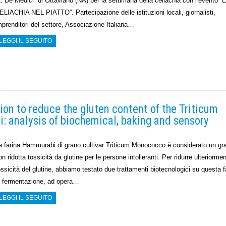
L. De Medici” di Ottaviano (NA) per la settimana della celiachia con l’evento “
ELIACHIA NEL PIATTO”. Partecipazione delle istituzioni locali, giornalisti,
mprenditori del settore, Associazione Italiana…
LEGGI IL SEGUITO
ion to reduce the gluten content of the Triticum
analysis of biochemical, baking and sensory
a farina Hammurabi di grano cultivar Triticum Monococco è considerato un gr
on ridotta tossicità da glutine per le persone intolleranti. Per ridurre ulteriormen
ossicità del glutine, abbiamo testato due trattamenti biotecnologici su questa f
a fermentazione, ad opera…
LEGGI IL SEGUITO