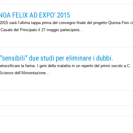
NOA FELIX AD EXPO’ 2015
arà l’ultima tappa prima del convegno finale del progetto Quinoa Feix c
a Casale del Principato il 27 maggio parteciperà…
"sensibili" due studi per eliminare i dubbi.
tossificare la farina. I geni della malattia in un reperto del primo secolo a.C.
di Scienze dell’Alimentazione…