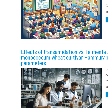
“
C
i
Effects of transamidation vs. fermentat
monococcum wheat cultivar Hammurabi: 
parameters
L
c
t
l