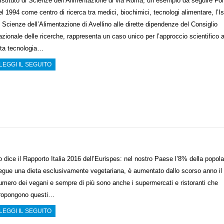
’Istituto di Scienze dell’Alimentazione di via Roma, un esempio da seguire Fo
el 1994 come centro di ricerca tra medici, biochimici, tecnologi alimentare, l’Is
i Scienze dell’Alimentazione di Avellino alle dirette dipendenze del Consiglio
azionale delle ricerche, rappresenta un caso unico per l’approccio scientifico 
lta tecnologia…
LEGGI IL SEGUITO
o dice il Rapporto Italia 2016 dell’Eurispes: nel nostro Paese l’8% della popol
egue una dieta esclusivamente vegetariana, è aumentato dallo scorso anno il
umero dei vegani e sempre di più sono anche i supermercati e ristoranti che
ropongono questi…
LEGGI IL SEGUITO