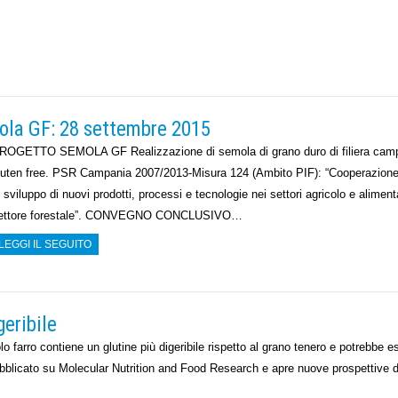
la GF: 28 settembre 2015
ROGETTO SEMOLA GF Realizzazione di semola di grano duro di filiera cam
luten free. PSR Campania 2007/2013-Misura 124 (Ambito PIF): “Cooperazione
o sviluppo di nuovi prodotti, processi e tecnologie nei settori agricolo e aliment
ettore forestale”. CONVEGNO CONCLUSIVO…
LEGGI IL SEGUITO
geribile
lo farro contiene un glutine più digeribile rispetto al grano tenero e potrebbe e
ubblicato su Molecular Nutrition and Food Research e apre nuove prospettive d