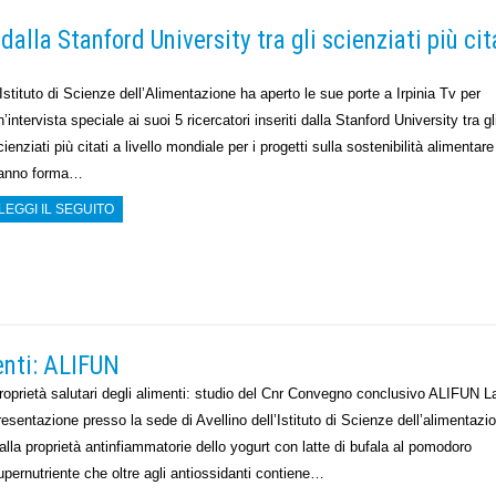
dalla Stanford University tra gli scienziati più cit
’Istituto di Scienze dell’Alimentazione ha aperto le sue porte a Irpinia Tv per
n’intervista speciale ai suoi 5 ricercatori inseriti dalla Stanford University tra gl
cienziati più citati a livello mondiale per i progetti sulla sostenibilità alimentar
anno forma…
LEGGI IL SEGUITO
menti: ALIFUN
roprietà salutari degli alimenti: studio del Cnr Convegno conclusivo ALIFUN L
resentazione presso la sede di Avellino dell’Istituto di Scienze dell’aliment
alla proprietà antinfiammatorie dello yogurt con latte di bufala al pomodoro
upernutriente che oltre agli antiossidanti contiene…