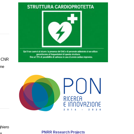
e, CNR
one
ghiero
PNRR Research Projects