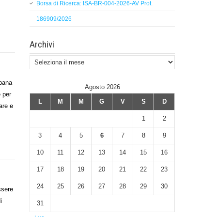
Borsa di Ricerca: ISA-BR-004-2026-AV Prot.
186909/2026
Archivi
Archivi
pana
Agosto 2026
 per
L
M
M
G
V
S
D
are e
1
2
3
4
5
6
7
8
9
10
11
12
13
14
15
16
17
18
19
20
21
22
23
24
25
26
27
28
29
30
ssere
i
31