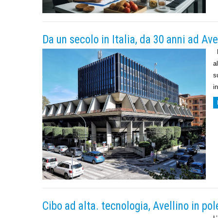
Da un secolo in Italia, da 30 anni ad Ave
L
a
s
i
Cibo ad alta. tecnologia, Avellino in pol