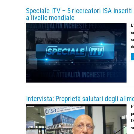
Speciale ITV – 5 ricercatori ISA inseriti 
a livello mondiale
L
u
s
d
Intervista: Proprietà salutari degli ali
P
p
D
s