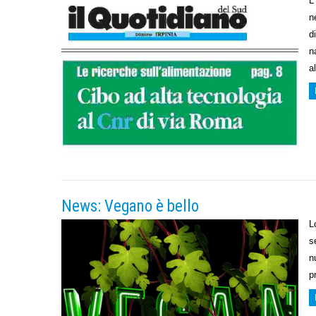
L
n
d
n
a
News: Vegano è bello
L
s
n
p