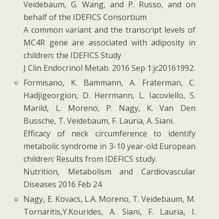
Veidebaum, G. Wang, and P. Russo, and on
behalf of the IDEFICS Consortium
A common variant and the transcript levels of
MC4R gene are associated with adiposity in
children: the IDEFICS Study
J Clin Endocrinol Metab. 2016 Sep 1:jc20161992.
Formisano, K. Bammann, A. Fraterman, C.
Hadjigeorgion, D. Herrmann, L. Iacoviello, S.
Marild, L. Moreno, P. Nagy, K. Van Den
Bussche, T. Veidebaum, F. Lauria, A. Siani.
Efficacy of neck circumference to identify
metabolic syndrome in 3-10 year-old European
children: Results from IDEFICS study.
Nutrition, Metabolism and Cardiovascular
Diseases 2016 Feb 24
Nagy, E. Kovacs, L.A. Moreno, T. Veidebaum, M.
Tornaritis,Y.Kourides, A. Siani, F. Lauria, I.