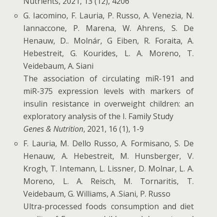
Nutrients, 2021, 13 (12), 4206
G. Iacomino, F. Lauria, P. Russo, A. Venezia, N.
Iannaccone, P. Marena, W. Ahrens, S. De
Henauw, D.. Molnár, G Eiben, R. Foraita, A.
Hebestreit, G. Kourides, L. A. Moreno, T.
Veidebaum, A. Siani
The association of circulating miR-191 and
miR-375 expression levels with markers of
insulin resistance in overweight children: an
exploratory analysis of the I. Family Study
Genes & Nutrition
, 2021, 16 (1), 1-9
F. Lauria, M. Dello Russo, A. Formisano, S. De
Henauw, A. Hebestreit, M. Hunsberger, V.
Krogh, T. Intemann, L. Lissner, D. Molnar, L. A.
Moreno, L. A. Reisch, M. Tornaritis, T.
Veidebaum, G. Williams, A .Siani, P. Russo
Ultra-processed foods consumption and diet