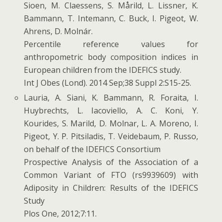
Sioen, M. Claessens, S. Mårild, L. Lissner, K.
Bammann, T. Intemann, C. Buck, I. Pigeot, W.
Ahrens, D. Molnár.
Percentile reference values for
anthropometric body composition indices in
European children from the IDEFICS study.
Int J Obes (Lond). 2014 Sep;38 Suppl 2:S15-25.
Lauria, A. Siani, K. Bammann, R. Foraita, I.
Huybrechts, L. Iacoviello, A. C. Koni, Y.
Kourides, S. Marild, D. Molnar, L. A. Moreno, I.
Pigeot, Y. P. Pitsiladis, T. Veidebaum, P. Russo,
on behalf of the IDEFICS Consortium
Prospective Analysis of the Association of a
Common Variant of FTO (rs9939609) with
Adiposity in Children: Results of the IDEFICS
Study
Plos One, 2012;7:11.