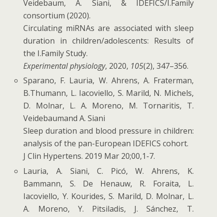
Veidebaum, A. Siani, & IDEFICS/I.Family
consortium (2020).
Circulating miRNAs are associated with sleep
duration in children/adolescents: Results of
the I.Family Study.
Experimental physiology
, 2020,
105
(2), 347–356.
Sparano, F. Lauria, W. Ahrens, A. Fraterman,
B.Thumann, L. Iacoviello, S. Marild, N. Michels,
D. Molnar, L. A. Moreno, M. Tornaritis, T.
Veidebaumand A. Siani
Sleep duration and blood pressure in children:
analysis of the pan-European IDEFICS cohort.
J Clin Hypertens. 2019 Mar 20;00,1-7.
Lauria, A. Siani, C. Picó, W. Ahrens, K.
Bammann, S. De Henauw, R. Foraita, L.
Iacoviello, Y. Kourides, S. Marild, D. Molnar, L.
A. Moreno, Y. Pitsiladis, J. Sánchez, T.