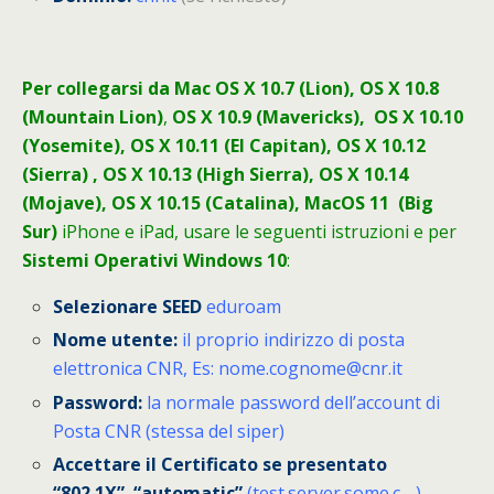
Per collegarsi da Mac OS X 10.7 (Lion),
OS X 10.8
(Mountain Lion)
,
OS X 10.9 (Mavericks), OS X 10.10
(Yosemite), OS X 10.11 (El Capitan), OS X 10.12
(Sierra) , OS X 10.13 (High Sierra), OS X 10.14
(Mojave), OS X 10.15 (Catalina), MacOS 11 (Big
Sur)
iPhone e iPad, usare le seguenti istruzioni e per
Sistemi Operativi Windows 10
:
Selezionare SEED
eduroam
Nome utente:
il proprio indirizzo di posta
elettronica CNR, Es: nome.cognome@cnr.it
Password:
la normale password dell’account di
Posta CNR (stessa del siper)
Accettare il Certificato se presentato
“802.1X” “automatic”
(test.server.some.c….)