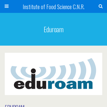
Institute of Food Science C.N.R.
Eduroam
EDUROAM