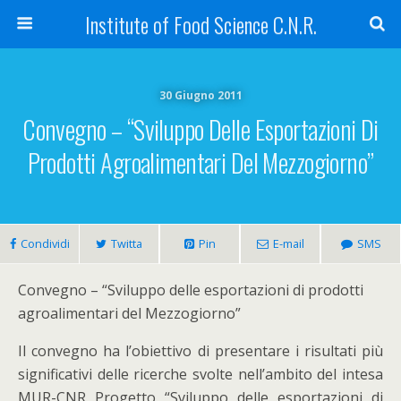
Institute of Food Science C.N.R.
30 Giugno 2011
Convegno – “Sviluppo Delle Esportazioni Di
Prodotti Agroalimentari Del Mezzogiorno”
Condividi
Twitta
Pin
E-mail
SMS
Convegno – “Sviluppo delle esportazioni di prodotti
agroalimentari del Mezzogiorno”
Il convegno ha l’obiettivo di presentare i risultati più
significativi delle ricerche svolte nell’ambito del intesa
MUR-CNR Progetto “Sviluppo delle esportazioni di