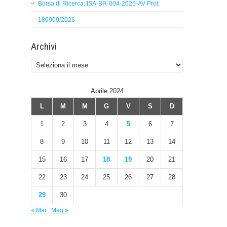
Borsa di Ricerca: ISA-BR-004-2026-AV Prot.
186909/2026
Archivi
Archivi
Aprile 2024
L
M
M
G
V
S
D
1
2
3
4
5
6
7
8
9
10
11
12
13
14
15
16
17
18
19
20
21
22
23
24
25
26
27
28
29
30
« Mar
Mag »