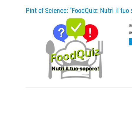
Pint of Science: “FoodQuiz: Nutri il tuo 
P
s
s