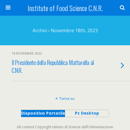
Institute of Food Science C.N.R.
Archivi › Novembre 18th, 2023
18 NOVEMBRE 2023
Il Presidente della Repubblica Mattarella al
C.N.R.
Torna su
Dispositivo Portatile
Pc Desktop
All content Copyright Istituto di Scienze dell\'Alimentazione