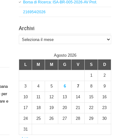
Borsa di Ricerca: ISA-BR-005-2026-AV Prot.
216954/2026
Archivi
Archivi
Agosto 2026
L
M
M
G
V
S
D
1
2
3
4
5
6
7
8
9
pana
 per
10
11
12
13
14
15
16
are e
17
18
19
20
21
22
23
24
25
26
27
28
29
30
31