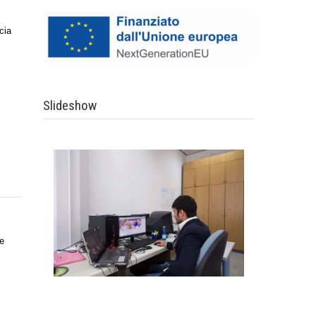
cia
Slideshow
e