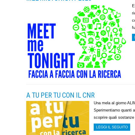
E
r
c
f
A TU PER TU CON IL CNR
Una mela al giorno ALI
Sperimentiamo quanti ant
scoprire quali sostanze
LEGGI IL SEGUITO