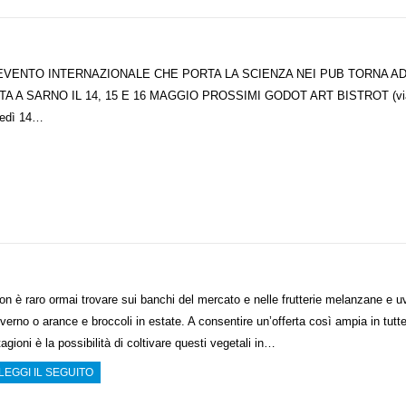
 EVENTO INTERNAZIONALE CHE PORTA LA SCIENZA NEI PUB TORNA A
TA A SARNO IL 14, 15 E 16 MAGGIO PROSSIMI GODOT ART BISTROT (vi
nedì 14…
on è raro ormai trovare sui banchi del mercato e nelle frutterie melanzane e u
nverno o arance e broccoli in estate. A consentire un’offerta così ampia in tutte
tagioni è la possibilità di coltivare questi vegetali in…
LEGGI IL SEGUITO