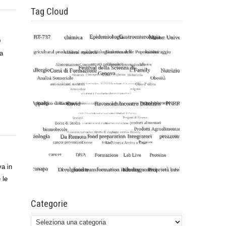
Tag Cloud
D
a
va in
 le
Categorie
Categorie