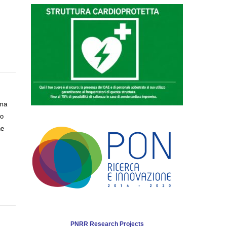
 ma
lo
he
PNRR Research Projects