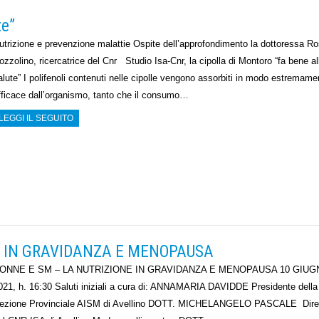
te”
utrizione e prevenzione malattie Ospite dell’approfondimento la dottoressa Ro
ozzolino, ricercatrice del Cnr Studio Isa-Cnr, la cipolla di Montoro “fa bene al
alute” I polifenoli contenuti nelle cipolle vengono assorbiti in modo estremame
fficace dall’organismo, tanto che il consumo…
LEGGI IL SEGUITO
NE IN GRAVIDANZA E MENOPAUSA
ONNE E SM – LA NUTRIZIONE IN GRAVIDANZA E MENOPAUSA 10 GIUG
021, h. 16:30 Saluti iniziali a cura di: ANNAMARIA DAVIDDE Presidente della
ezione Provinciale AISM di Avellino DOTT. MICHELANGELO PASCALE Diret