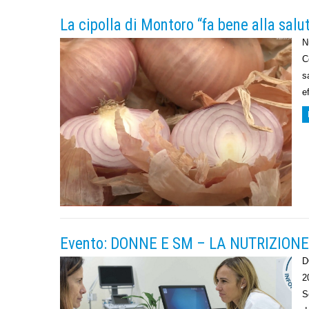
La cipolla di Montoro “fa bene alla salu
N
C
s
e
Evento: DONNE E SM – LA NUTRIZIO
D
2
S