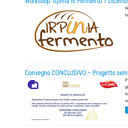
Workshop: Irpinia in Fermento 1 Dicemb
W
I
Convegno CONCLUSIVO – Progetto semo
P
g
l
s