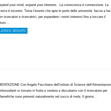
xpand your mind, expand your interests La conoscenza è connessione. La
icerca è incontro. Torna l’evento che apre le porte delle università: faccia a fac
on ricercatori e ricercatrici, per espandere i nostri interessi fino a toccare il
uturo….
LEGGI IL SEGUITO
MENTAZIONE Con Angelo Facchiano dell’Istituto di Scienze dell’Alimentazion
iossidanti si trovano in frutta e verdura e discutiamo con il ricercatore per
 benefiche sono presenti naturalmente nel succo di mela. Il giorno…