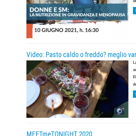
d
Video: Pasto caldo o freddo? meglio va
L
a
R
d
MEETmeTONIGHT 2020