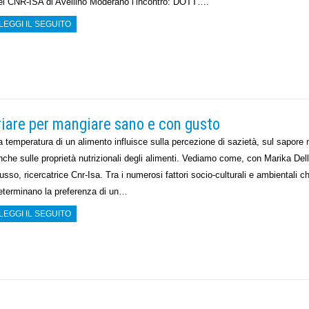
el CNR-ISA di Avellino Moderano l’incontro: DOTT….
LEGGI IL SEGUITO
riare per mangiare sano e con gusto
a temperatura di un alimento influisce sulla percezione di sazietà, sul sapore
nche sulle proprietà nutrizionali degli alimenti. Vediamo come, con Marika Del
usso, ricercatrice Cnr-Isa. Tra i numerosi fattori socio-culturali e ambientali c
eterminano la preferenza di un…
LEGGI IL SEGUITO