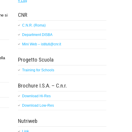
« Lug
CNR
he si
C.N.R. (Roma)
Department DISBA
Mini Web – istituti@cnr.it
lla
Progetto Scuola
Training for Schools
Brochure I.S.A. – C.n.r.
Download Hi-Res
Download Low-Res
Nutriweb
Link