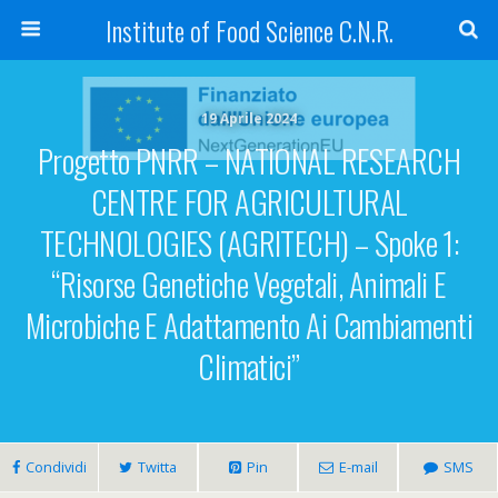
Institute of Food Science C.N.R.
19 Aprile 2024
Progetto PNRR – NATIONAL RESEARCH
CENTRE FOR AGRICULTURAL
TECHNOLOGIES (AGRITECH) – Spoke 1:
“Risorse Genetiche Vegetali, Animali E
Microbiche E Adattamento Ai Cambiamenti
Climatici”
Condividi
Twitta
Pin
E-mail
SMS