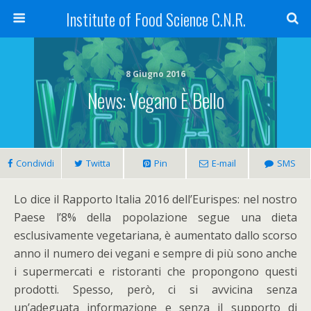
Institute of Food Science C.N.R.
8 Giugno 2016
News: Vegano È Bello
Condividi
Twitta
Pin
E-mail
SMS
Lo dice il Rapporto Italia 2016 dell’Eurispes: nel nostro
Paese l’8% della popolazione segue una dieta
esclusivamente vegetariana, è aumentato dallo scorso
anno il numero dei vegani e sempre di più sono anche
i supermercati e ristoranti che propongono questi
prodotti. Spesso, però, ci si avvicina senza
un’adeguata informazione e senza il supporto di