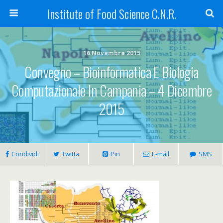
Institute of Food Science C.N.R.
16 Novembre 2015
Convegno – Bioinformatica E Biologia
Computazionale In Campania – 4 Dicembre
2015
Condividi
Twitta
Pin
E-mail
SMS