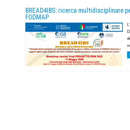
BREAD4IBS: ricerca multidisciplinare pe
FODMAP
L
D
d
s