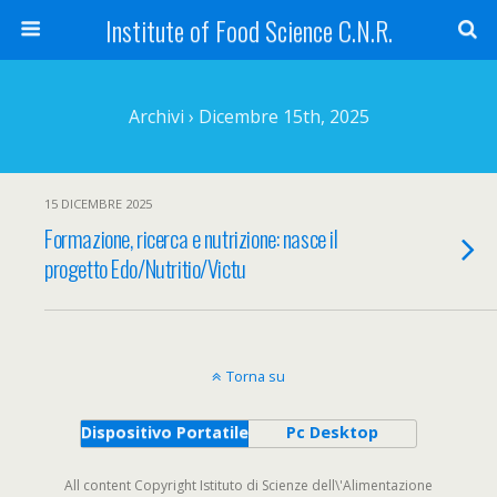
Institute of Food Science C.N.R.
Archivi › Dicembre 15th, 2025
15 DICEMBRE 2025
Formazione, ricerca e nutrizione: nasce il
progetto Edo/Nutritio/Victu
Torna su
Dispositivo Portatile
Pc Desktop
All content Copyright Istituto di Scienze dell\'Alimentazione