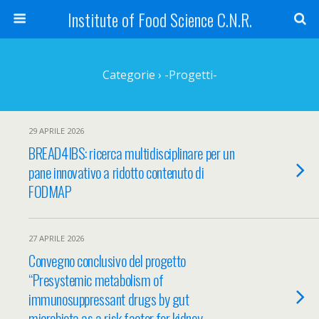
Institute of Food Science C.N.R.
Categorie ›
-Progetti-
29 APRILE 2026
BREAD4IBS: ricerca multidisciplinare per un
pane innovativo a ridotto contenuto di
FODMAP
27 APRILE 2026
Convegno conclusivo del progetto
“Presystemic metabolism of
immunosuppressant drugs by gut
microbiota as a risk factor for kidney